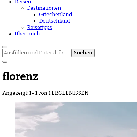
Reisen
Destinationen
Griechenland
Deutschland
Reisetipps
Über mich
Suchst
du
nach
etwas?
florenz
Angezeigt: 1 - 1 von 1 ERGEBNISSEN