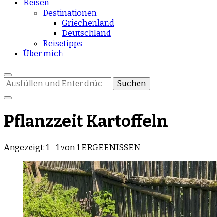
Reisen
Destinationen
Griechenland
Deutschland
Reisetipps
Über mich
Suchst
du
nach
etwas?
Pflanzzeit Kartoffeln
Angezeigt: 1 - 1 von 1 ERGEBNISSEN