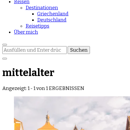
Reisen
Destinationen
Griechenland
Deutschland
Reisetipps
Über mich
Suchst
du
nach
etwas?
mittelalter
Angezeigt: 1 - 1 von 1 ERGEBNISSEN