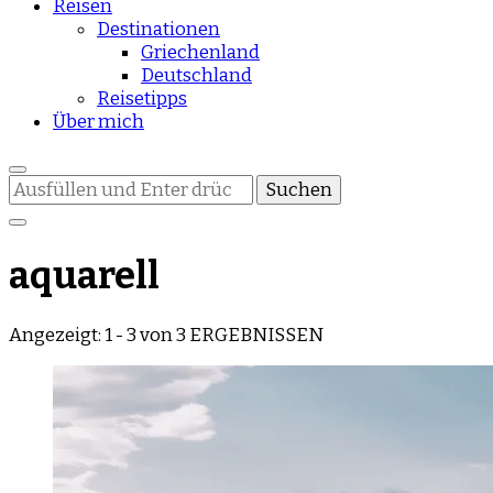
Reisen
Destinationen
Griechenland
Deutschland
Reisetipps
Über mich
Suchst
du
nach
etwas?
aquarell
Angezeigt: 1 - 3 von 3 ERGEBNISSEN