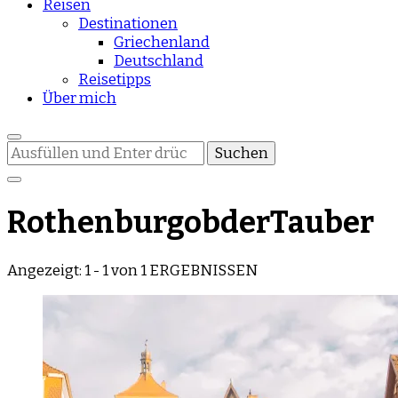
Reisen
Destinationen
Griechenland
Deutschland
Reisetipps
Über mich
Suchst
du
nach
etwas?
RothenburgobderTauber
Angezeigt: 1 - 1 von 1 ERGEBNISSEN