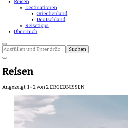
Reisen
Destinationen
Griechenland
Deutschland
Reisetipps
Über mich
Suchst
du
nach
etwas?
Reisen
Angezeigt: 1 - 2 von 2 ERGEBNISSEN