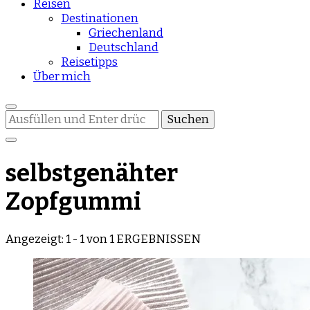
Reisen
Destinationen
Griechenland
Deutschland
Reisetipps
Über mich
Suchst
du
nach
etwas?
selbstgenähter
Zopfgummi
Angezeigt: 1 - 1 von 1 ERGEBNISSEN