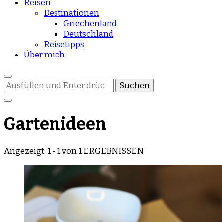
Reisen
Destinationen
Griechenland
Deutschland
Reisetipps
Über mich
Suchst
du
nach
etwas?
Gartenideen
Angezeigt: 1 - 1 von 1 ERGEBNISSEN