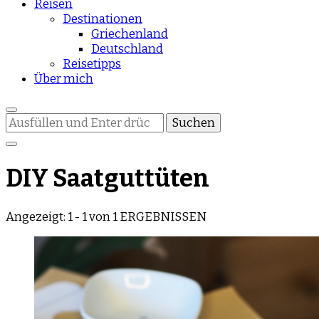
Reisen
Destinationen
Griechenland
Deutschland
Reisetipps
Über mich
Suchst
du
nach
etwas?
DIY Saatguttüten
Angezeigt: 1 - 1 von 1 ERGEBNISSEN